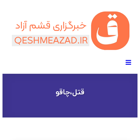
قتل،چاقو