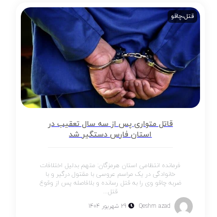
قتل،چاقو
قاتل متواری پس از سه سال تعقیب در
استان فارس دستگیر شد
فرمانده انتظامی استان هرمزگان: متهم بدلیل اختلافات
خانوادگی در یک مراسم عروسی با مقتول درگیر و با
ضربه چاقو وی را به قتل رسانده و بلافاصله پس از وقوع
قتل...
Qeshm azad
29 شهریور 1404